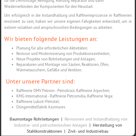
für die Demontage, Reinigung, Wartung, Reparatur und dann
Wiederverbinden der Komponenten für den Neustart.
Um erfolgreich in die Instandhaltung und Raffinerieprozesse in Raffinerien
involviert zu sein, haben wir unsere eigenen Fähigkeiten entwickelt, um in
extrem volatilen und anspruchsvollen Bedingungen zu arbeiten.
Wir bieten folgende Leistungen an:
Planung für alle erforderlichen Aktivitäten;
Revision und Modernisierung von Produktionseinheiten;
Neue Projekte von Rohrleitungen und Anlagen;
Reparaturen und Montage von Säulen, Reaktoren, Öfen,
Wärmetauschern, Gefäße und Ventilen.
Unter unsere Partner sind:
Raffinerie OMV Petrom - Petrobrazi; Raffinerie Arpechim;
KMG International - Raffinerie Petromidia, Raffinerie Vega;
Raffinerie Lukoil-Petrotel;
Düngemittelfabrik Azomures.
Baumontage Rohrleitungen
|
Revisionen und Instandhaltung von
Industrie- und petrochemischen Anlagen
|
Herstellung von
Stahlkonstruktionen
|
Zivil- und Industriebau