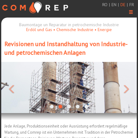
RO
|
EN
|
DE
|
FR
Men
Baumontage un Reparatur in petrochemische Industrie
Erdöl und Gas • Chemische Industrie • Energie
Revisionen und Instandhaltung von Industrie-
und petrochemischen Anlagen
<
>
Jede Anlage, Produktionseinheit oder Ausrüstung erfordert regelmäßige
Wartung, und Comrep ist ein Unternehmen mit Tradition in der Petrochemie